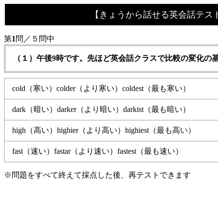
【きょうから話せる英会話テスト（２）四択一No.
第
1
問／５問中
（１）午後9時です。先ほど英会話クラスで比較の変化の
cold（寒い）colder（より寒い）coldest（最も寒い）
dark（暗い）darker（より暗い）darkist（最も暗い）
high（高い）highier（より高い）highiest（最も高い）
fast（速い）fastar（より速い）fastest（最も速い）
※問題をすべて終えて採点した後、再テストできます