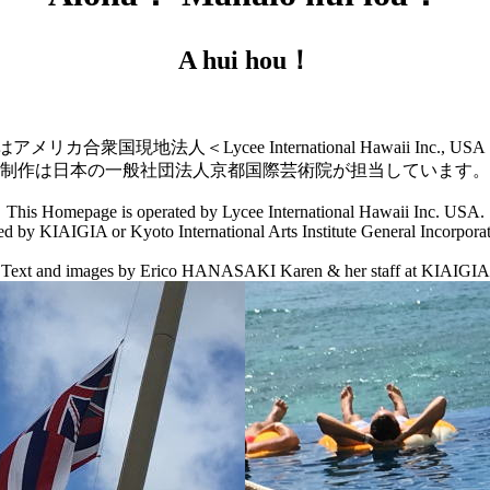
A hui hou！
リカ合衆国現地法人＜Lycee International Hawaii Inc.
制作は日本の一般社団法人京都国際芸術院が担当しています。
This Homepage is operated by Lycee International Hawaii Inc. USA.
ed by KIAIGIA or Kyoto International Arts Institute General Incorporat
Text and images by Erico HANASAKI Karen & her staff at KIAIGIA