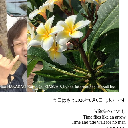
今日はもう2026年8月6日（木）です
光陰矢のごとし
Time flies like an arrow
Time and tide wait for no man
Life is short