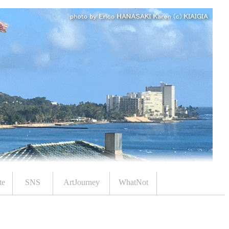
te
SNS
ArtJourney
WhatNot