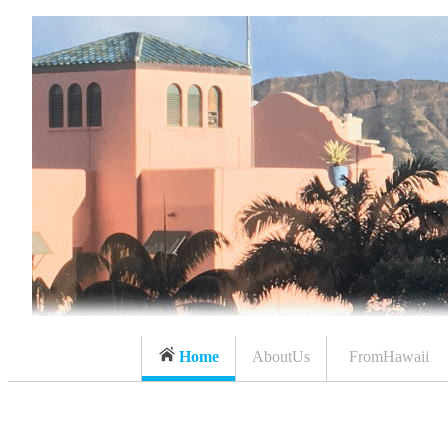
Home
AboutUs
FromHawaii