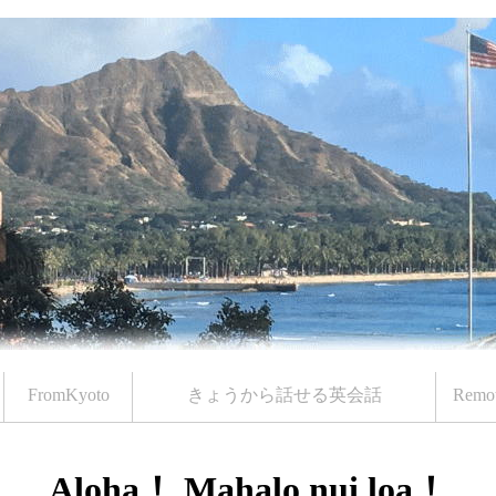
FromKyoto
きょうから話せる英会話
Remo
Aloha！ Mahalo nui loa！